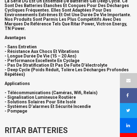
La Série DG Est Un Ensemble De Batteries Gel Deep Cycle. Ce
Sont Des Batteries Étanches Et Conçues Pour Des Décharges
Cycliques Fréquentes. Elles Sont Adaptées Pour Des
Environnements Extrêmes Et Ont Une Durée De Vie Importante.
Nos Produits Sont Parmis Les Plus Compétitifs Avec Des
Marques De Référence Tels Que Ritar Power, Victron Energy,
TN Power.
Avantages
- Sans Entretien
- Résistance Aux Chocs Et Vibrations
- Longue Durée De Vie (15 – 20 Ans)
- Performance Excellente En Cyclage
- Pas De Stratification Et Pas De Fuite D’électrolyte
- Deep Cycle (poids Réduit, Tolère Les Décharges Profondes
Répétées)
Applications
- Télécommunications (caméras, Wifi, Relais)
- Signalisation Lumineuse Routière
- Solutions Solaires Pour Site Isolé
- Systèmes D’alarmes Et Sécurité Incendie
- Pompage
RITAR BATTERIES