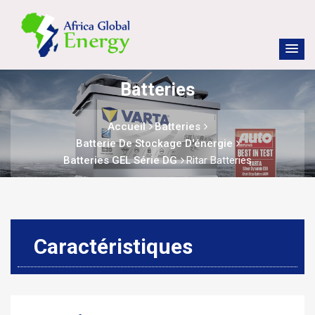
Batteries
Accueil
Batteries
Batterie De Stockage D'énergie
Batteries GEL Série DG
Ritar Batteries
Caractéristiques