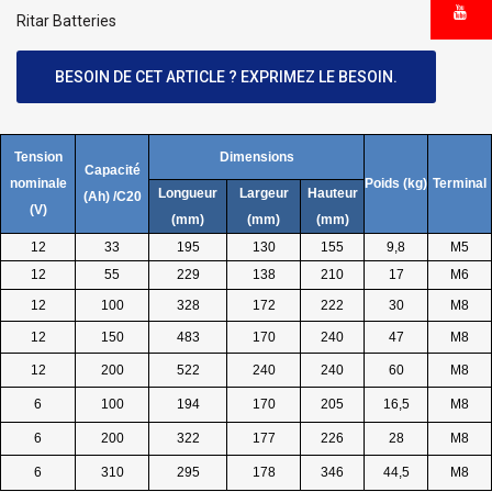
Ritar Batteries
BESOIN DE CET ARTICLE ? EXPRIMEZ LE BESOIN.
Tension
Dimensions
Capacité
nominale
Poids (kg)
Terminal
Longueur
Largeur
Hauteur
(Ah) /C20
(V)
(mm)
(mm)
(mm)
12
33
195
130
155
9,8
M5
12
55
229
138
210
17
M6
12
100
328
172
222
30
M8
12
150
483
170
240
47
M8
12
200
522
240
240
60
M8
6
100
194
170
205
16,5
M8
6
200
322
177
226
28
M8
6
310
295
178
346
44,5
M8